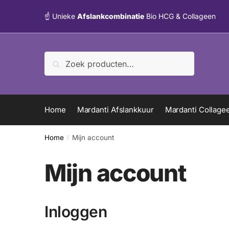
Verder
Doorgaan
☝️ Unieke
Afslankcombinatie
Bio HCG & Collageen
naar
naar
navigatie
inhoud
Zoeken
Zoeken
naar:
Home
Mardanti Afslankkuur
Mardanti Collage
Home
Mijn account
/
Mijn account
Inloggen