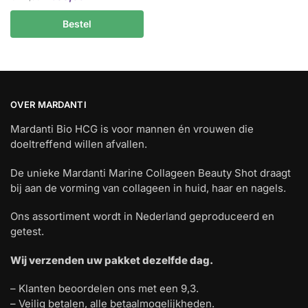
prijs
prijs
Bestel
was:
is:
€122,50.
€99,95.
OVER MARDANTI
Mardanti Bio HCG is voor mannen én vrouwen die
doeltreffend willen afvallen.
De unieke Mardanti Marine Collageen Beauty Shot draagt
bij aan de vorming van collageen in huid, haar en nagels.
Ons assortiment wordt in Nederland geproduceerd en
getest.
Wij verzenden uw pakket dezelfde dag.
– Klanten beoordelen ons met een 9,3.
– Veilig betalen, alle betaalmogelijkheden.