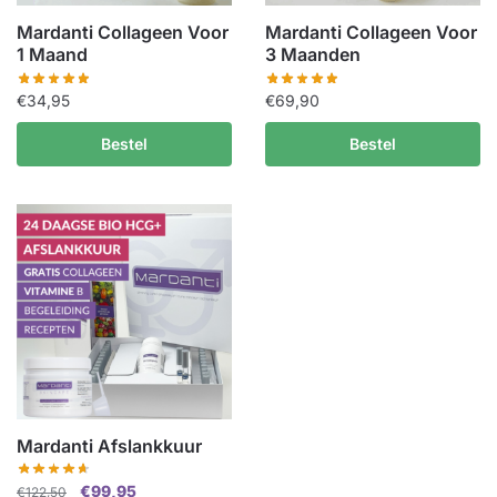
Mardanti Collageen Voor
Mardanti Collageen Voor
1 Maand
3 Maanden
€
34,95
€
69,90
Bestel
Bestel
Mardanti Afslankkuur
Oorspronkelijke
Huidige
€
99,95
€
122,50