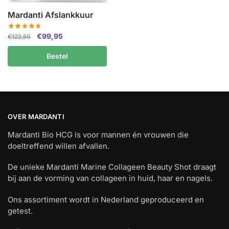
Mardanti Afslankkuur
Oorspronkelijke
Huidige
€
99,95
€
122,50
prijs
prijs
Bestel
was:
is:
€122,50.
€99,95.
OVER MARDANTI
Mardanti Bio HCG is voor mannen én vrouwen die
doeltreffend willen afvallen.
De unieke Mardanti Marine Collageen Beauty Shot draagt
bij aan de vorming van collageen in huid, haar en nagels.
Ons assortiment wordt in Nederland geproduceerd en
getest.